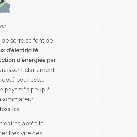
pon
 de serre se font de
x d’électricité
uction d’énergies
par
araissent clairement
 opté pour cette
ce pays très peuplé
consommateur
ossiles.
cléaires après la
er très vite des