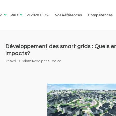
IM
R&D
RE2020 E+ C-
Nos Références
Compétences
Développement des smart grids : Quels en
n
u intelligent et
Les applications du LEAN
Ville durable
Organisation 
impacts?
unicant
chez Euroelec-Smart
parisiens et l
Energy
27 avril 2017
dans
News
par
euroelec