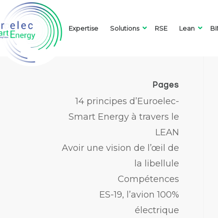
Expertise
Solutions
RSE
Lean
B
Pages
 une vision de l’œil de
Euroelec-Smart Energy
Photovoltaïque
Pourquoi répétons nous
Nos outils de conceptio
Résea
ellule
parle le « BIM »
14 principes d’Euroelec-
toujours les mêmes erreurs
comm
?
Smart Energy à travers le
LEAN
Avoir une vision de l’œil de
la libellule
Compétences
ES-19, l’avion 100%
électrique