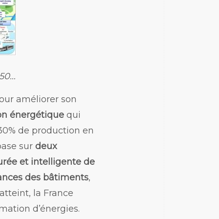
050…
pour améliorer son
ion énergétique
qui
e 30% de production en
 base sur
deux
urée et intelligente de
ances des bâtiments
,
atteint, la France
mation d’énergies.