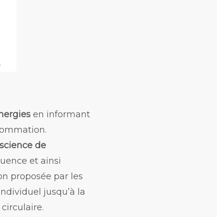
énergies
en informant
nsommation.
nscience de
quence et ainsi
on proposée par les
ndividuel jusqu’à la
circulaire.