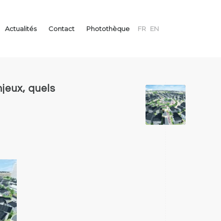
Actualités
Contact
Photothèque
FR
EN
jeux, quels
de nos locaux
yonnais